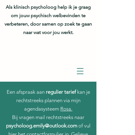
Als klinisch psycholoog help ik je graag
om jouw psychisch welbevinden te
verbeteren, door samen op zoek te gaan
naar wat voor jou werkt.
Een afspraak aan
regulier tarief
kan je
rechtstreeks plannen via mijn
agendasysteem
Rosa.
Bij vragen mail rechtstreeks naar
psycholoog.emily@outlook.com
of vul
hier
het contactformulier in. Gelieve