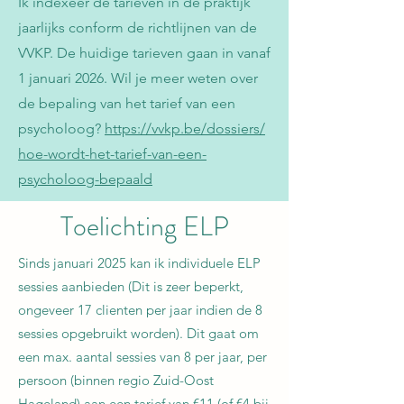
Ik indexeer de tarieven in de praktijk
jaarlijks conform de richtlijnen van de
VVKP. De huidige tarieven gaan in vanaf
1 januari 2026. Wil je meer weten over
de bepaling van het tarief van een
psycholoog?
https://vvkp.be/dossiers/
hoe-wordt-het-tarief-van-een-
psycholoog-bepaald
Toelichting ELP
Sinds januari 2025 kan ik individuele ELP
sessies aanbieden (Dit is zeer beperkt,
ongeveer 17 clienten per jaar indien de 8
sessies opgebruikt worden). Dit gaat om
een max. aantal sessies van 8 per jaar, per
persoon (binnen regio Zuid-Oost
Hageland) aan een tarief van
€
11 (of
€
4 bij