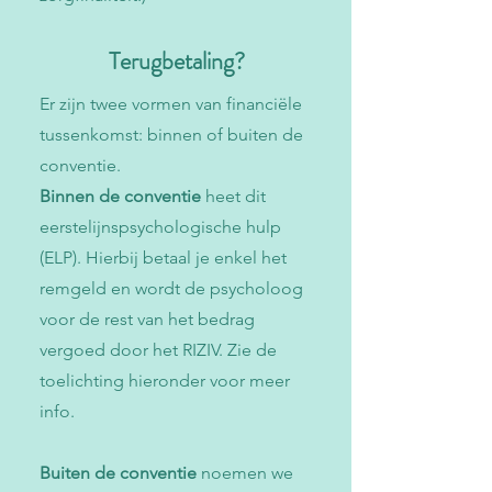
Terugbetaling?
Er zijn twee vormen van financiële
tussenkomst: binnen of buiten de
conventie.
Binnen de conventie
heet dit
eerstelijnspsychologische hulp
(ELP). Hierbij betaal je enkel het
remgeld en wordt de psycholoog
voor de rest van het bedrag
vergoed door het RIZIV. Zie de
toelichting hieronder voor meer
info.
Buiten de conventie
noemen we