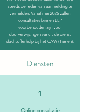
steeds de reden van aanmelding te
vermelden. Vanaf mei 2026 zullen
consultaties binnen ELP
voorbehouden zijn voor
doorverwijzingen vanuit de dienst
slachtofferhulp bij het CAW (Tienen).
Diensten
1
Online consultatie